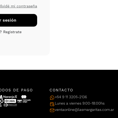
Olvidé mi contraseña
ODOS DE PAGO
CONTACTO
+54 9 11 3205-2136
Lunes a viernes 9:00-18:00hs
ventaonline@lasmargaritas.com.ar