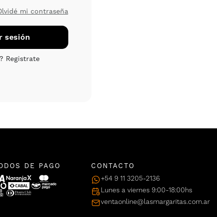
Olvidé mi contraseña
ODOS DE PAGO
CONTACTO
+54 9 11 3205-2136
Lunes a viernes 9:00-18:00hs
ventaonline@lasmargaritas.com.ar