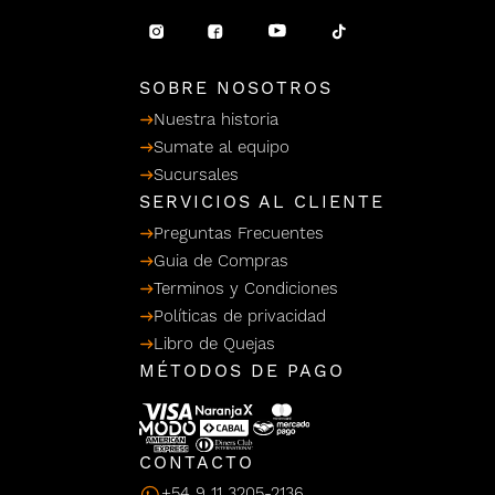
/ Ceras
g
einar
Y Sanitizantes
maltes
 Para Secadores
llas
SOBRE NOSOTROS
Termicos
Nuestra historia
Sumate al equipo
Sucursales
SERVICIOS AL CLIENTE
Preguntas Frecuentes
Guia de Compras
Terminos y Condiciones
Políticas de privacidad
Libro de Quejas
MÉTODOS DE PAGO
CONTACTO
+54 9 11 3205-2136