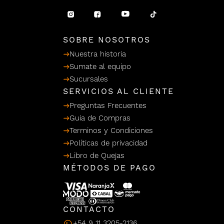
/ Ceras
g
einar
Y Sanitizantes
maltes
 Para Secadores
llas
SOBRE NOSOTROS
Termicos
Nuestra historia
Sumate al equipo
Sucursales
SERVICIOS AL CLIENTE
Preguntas Frecuentes
Guia de Compras
Terminos y Condiciones
Políticas de privacidad
Libro de Quejas
MÉTODOS DE PAGO
CONTACTO
+54 9 11 3205-2136