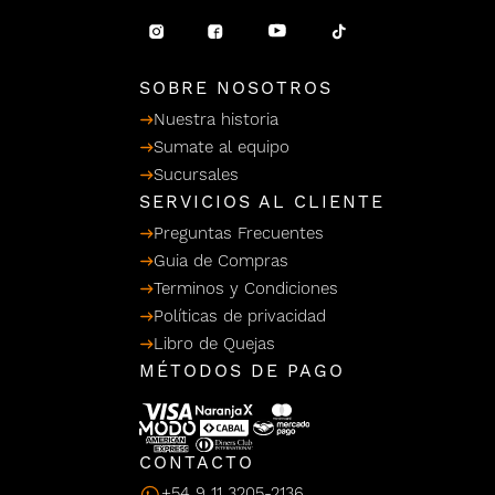
/ Ceras
g
einar
Y Sanitizantes
maltes
 Para Secadores
llas
SOBRE NOSOTROS
Termicos
Nuestra historia
Sumate al equipo
Sucursales
SERVICIOS AL CLIENTE
Preguntas Frecuentes
Guia de Compras
Terminos y Condiciones
Políticas de privacidad
Libro de Quejas
MÉTODOS DE PAGO
CONTACTO
+54 9 11 3205-2136