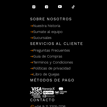
/ Ceras
g
einar
Y Sanitizantes
maltes
 Para Secadores
llas
SOBRE NOSOTROS
Termicos
Nuestra historia
Sumate al equipo
Sucursales
SERVICIOS AL CLIENTE
Preguntas Frecuentes
Guia de Compras
Terminos y Condiciones
Políticas de privacidad
Libro de Quejas
MÉTODOS DE PAGO
CONTACTO
+54 9 11 3205-2136