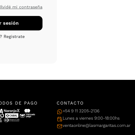
Olvidé mi contraseña
ODOS DE PAGO
CONTACTO
+54 9 11 3205-2136
Lunes a viernes 9:00-18:00hs
ventaonline@lasmargaritas.com.ar