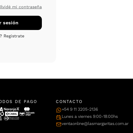
Olvidé mi contraseña
ODOS DE PAGO
CONTACTO
+54 9 11 3205-2136
Lunes a viernes 9:00-18:00hs
ventaonline@lasmargaritas.com.ar