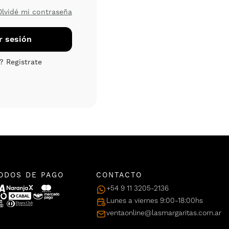
Olvidé mi contraseña
ODOS DE PAGO
CONTACTO
+54 9 11 3205-2136
Lunes a viernes 9:00-18:00hs
ventaonline@lasmargaritas.com.ar