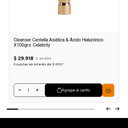
Cleanser Centella Asiática & Ácido Hialurónico
X100grs. Celebrity
$
29
.
918
$
39
.
890
6
cuotas sin interés de
$
4987
Agregar al carrito