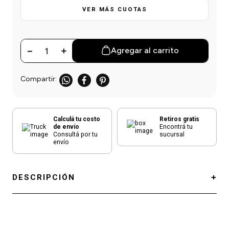
einar
/ Ceras
g
VER MÁS CUOTAS
Y Sanitizantes
maltes
 Para Secadores
las
ermicos
－
＋
Agregar al carrito
Calculá tu costo
Retiros gratis
de envío
Encontrá tu
Consultá por tu
sucursal
envío
DESCRIPCIÓN