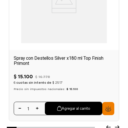
Spray con Destellos Silver x180 ml Top Finish
Primont
$
15
.
100
$
16
.
778
6
cuotas sin interés de
$
2517
Precio sin impuestos nacionales:
$ 15.100
Agregar al carrito