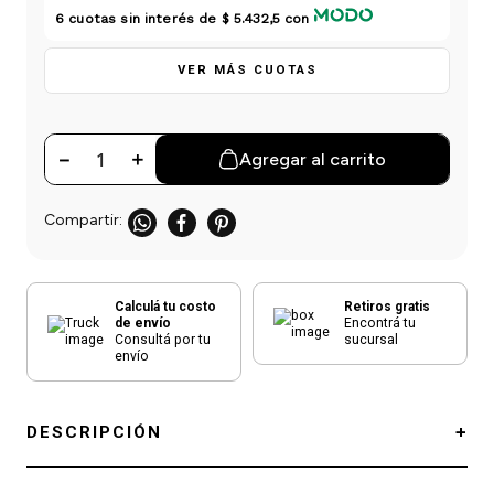
einar
/ Ceras
g
6
cuotas sin interés de
$ 5.432,5
con
Y Sanitizantes
maltes
 Para Secadores
las
VER MÁS CUOTAS
ermicos
－
＋
Agregar al carrito
Calculá tu costo
Retiros gratis
de envío
Encontrá tu
Consultá por tu
sucursal
envío
DESCRIPCIÓN