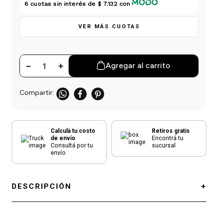
einar
/ Ceras
g
6
cuotas sin interés de
$ 7.132
con
Y Sanitizantes
maltes
 Para Secadores
VER MÁS CUOTAS
las
ermicos
－
＋
Agregar al carrito
Calculá tu costo
Retiros gratis
de envío
Encontrá tu
Consultá por tu
sucursal
envío
DESCRIPCIÓN