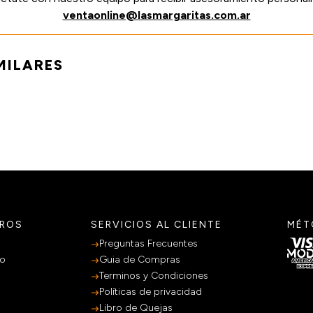
ventaonline@lasmargaritas.com.ar
MILARES
TROS
SERVICIOS AL CLIENTE
MÉT
Preguntas Frecuentes
po
Guia de Compras
Terminos y Condiciones
Políticas de privacidad
Libro de Quejas