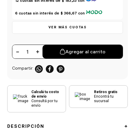
12
cuotas sin interés de
$ 183,33
con
einar
/ Ceras
g
Y Sanitizantes
maltes
 Para Secadores
6
cuotas sin interés de
$ 366,67
con
las
ermicos
VER MÁS CUOTAS
－
＋
Agregar al carrito
Calculá tu costo
Retiros gratis
de envío
Encontrá tu
Consultá por tu
sucursal
envío
DESCRIPCIÓN