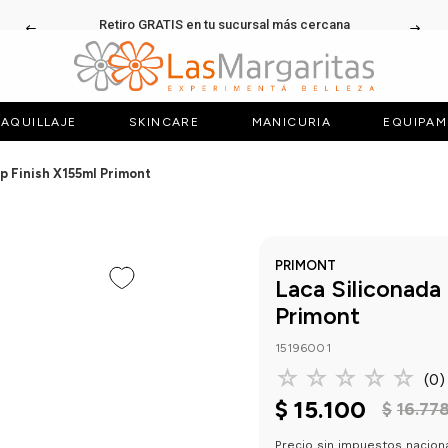
Retiro GRATIS en tu sucursal más cercana
AQUILLAJE
SKINCARE
MANICURIA
EQUIPAM
p Finish X155ml Primont
PRIMONT
Laca Siliconada
Primont
15196001
☆
☆
☆
☆
☆
(
0
)
$
15
.
100
$
16
.
77
Precio sin impuestos nacion