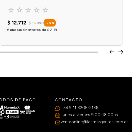
☆
☆
☆
☆
☆
$
12
.
712
$
15
.
890
-
20
%
6
cuotas sin interés de
$
2119
OPCIONES DISPONIBLES X
1
Agregar al carrito
ODOS DE PAGO
CONTACTO
+54 9 11 3205-2136
Lunes a viernes 9:00-18:00hs
ventaonline@lasmargaritas.com.ar