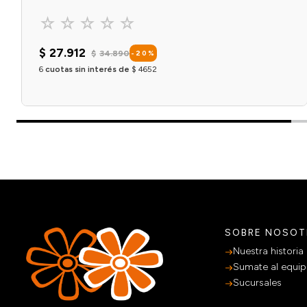
☆
☆
☆
☆
☆
$
27
.
912
$
34
.
890
-
20
%
6
cuotas sin interés de
$
4652
OPCIONES DISPONIBLES X
1
Agregar al carrito
SOBRE NOSO
Nuestra historia
Sumate al equi
Sucursales