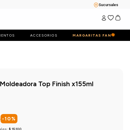
Sucursales
IENTOS
ACCESORIOS
MARGARITAS FAN
 Moldeadora Top Finish x155ml
8
-
10
%
ales:
$ 15.100