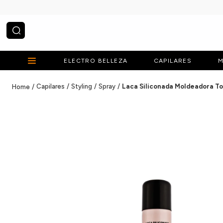
¿Qué estás buscando?
ELECTRO BELLEZA
CAPILARES
M
Capilares
Styling
Spray
Laca Siliconada Moldeadora To