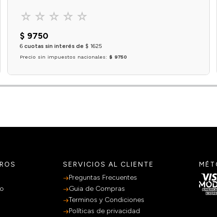
☆
☆
☆
☆
☆
$
9750
6
cuotas sin interés de
$
1625
Precio sin impuestos nacionales:
$ 9750
Agregar al carrito
TROS
SERVICIOS AL CLIENTE
MÉT
Preguntas Frecuentes
po
Guia de Compras
Terminos y Condiciones
Políticas de privacidad