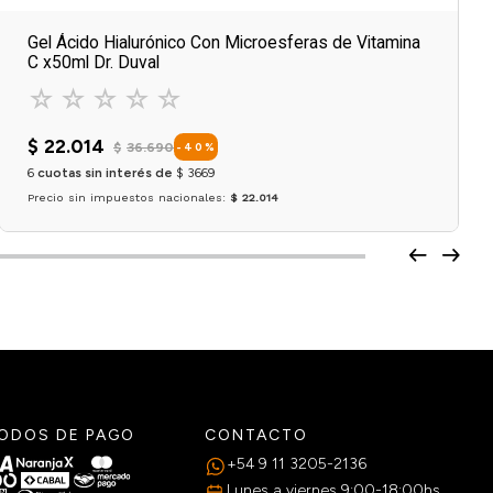
Gel Ácido Hialurónico Con Microesferas de Vitamina
C x50ml Dr. Duval
☆
☆
☆
☆
☆
$
22
.
014
$
36
.
690
-
40
%
6
cuotas sin interés de
$
3669
Precio sin impuestos nacionales:
$ 22.014
Agregar al carrito
ODOS DE PAGO
CONTACTO
+54 9 11 3205-2136
Lunes a viernes 9:00-18:00hs