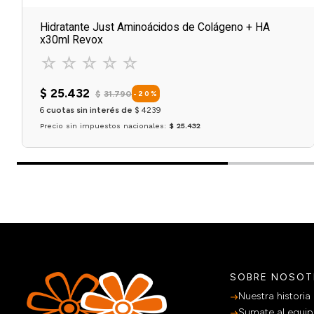
Hidratante Just Aminoácidos de Colágeno + HA
x30ml Revox
☆
☆
☆
☆
☆
$
25
.
432
$
31
.
790
-
20
%
6
cuotas sin interés de
$
4239
Precio sin impuestos nacionales:
$ 25.432
Agregar al carrito
SOBRE NOSO
Nuestra historia
Sumate al equi