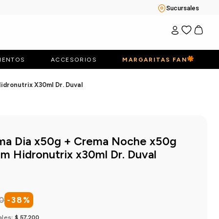
Sucursales
IENTOS
ACCESORIOS
MARGARITAS FAN
dronutrix X30ml Dr. Duval
ma Dia x50g + Crema Noche x50g
m Hidronutrix x30ml Dr. Duval
0
-
38
%
ales:
$ 57.200