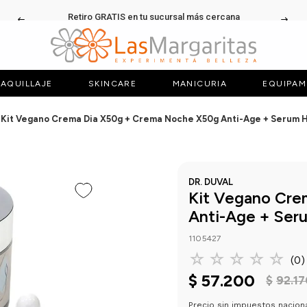
Retiro GRATIS en tu sucursal más cercana
AQUILLAJE
SKINCARE
MANICURIA
EQUIPAM
Kit Vegano Crema Dia X50g + Crema Noche X50g Anti-Age + Serum Hi
DR. DUVAL
Kit Vegano Cre
Anti-Age + Seru
1105427
☆
☆
☆
☆
☆
(
0
)
$
57
.
200
$
92
.
17
Precio sin impuestos nacion