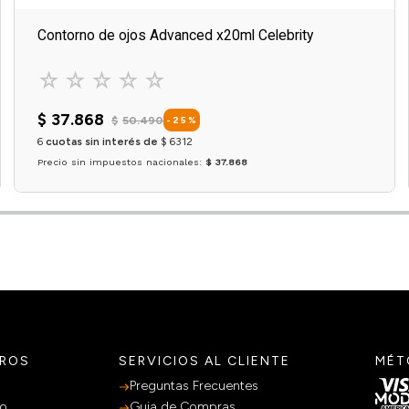
Contorno de ojos Advanced x20ml Celebrity
☆
☆
☆
☆
☆
$
37
.
868
$
50
.
490
-
25
%
6
cuotas sin interés de
$
6312
Precio sin impuestos nacionales:
$ 37.868
Agregar al carrito
TROS
SERVICIOS AL CLIENTE
MÉT
Preguntas Frecuentes
po
Guia de Compras