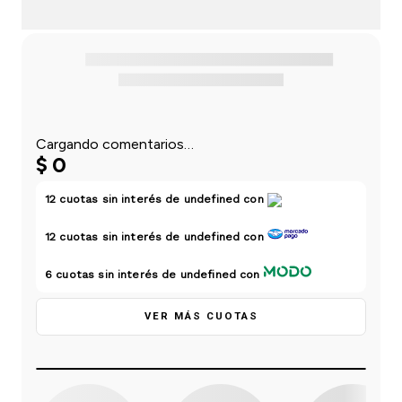
einar
/ Ceras
g
Y Sanitizantes
maltes
 Para Secadores
las
ermicos
Cargando comentarios…
$
0
12
cuotas sin interés de
undefined
con
12
cuotas sin interés de
undefined
con
6
cuotas sin interés de
undefined
con
VER MÁS CUOTAS