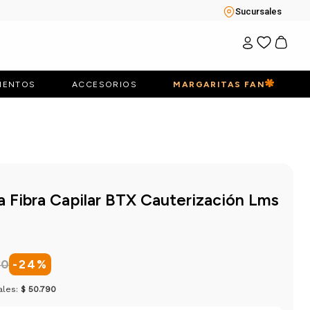
Sucursales
IENTOS
ACCESORIOS
MARGARITAS FAN
la Fibra Capilar BTX Cauterización Lms
30
-
24
%
ales:
$ 50.790