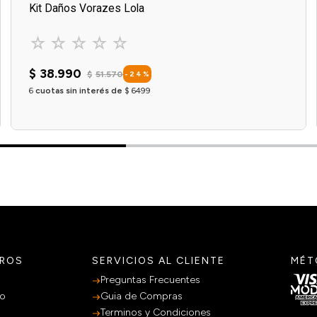
Kit Daños Vorazes Lola
☆
☆
☆
☆
☆
$
38
.
990
$
51
.
570
-
24
%
6
cuotas sin interés de
$
6499
Agregar al carrito
TROS
SERVICIOS AL CLIENTE
MÉT
Preguntas Frecuentes
po
Guia de Compras
Terminos y Condiciones