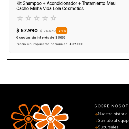
Kit Shampoo + Acondicionador + Tratamiento Meu
Cacho Minha Vida Lola Cosmetics
☆
☆
☆
☆
☆
$
57
.
990
$
76
.
570
-
24
%
6
cuotas sin interés de
$
9665
Precio sin impuestos nacionales:
$ 57.990
Agregar al carrito
SOBRE NOSO
Nuestra historia
Sumate al equi
Sucursales