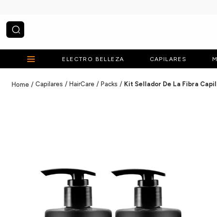
¿Qué estás buscando?
ELECTRO BELLEZA
CAPILARES
M
Capilares
HairCare
Packs
Kit Sellador De La Fibra Cap