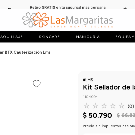
Retiro GRATIS en tu sucursal más cercana
AQUILLAJE
SKINCARE
MANICURIA
EQUIPAM
ilar BTX Cauterización Lms
#LMS
Kit Sellador de 
1104094
☆
☆
☆
☆
☆
(
0
)
$
50
.
790
$
66
.
8
Precio sin impuestos nacion