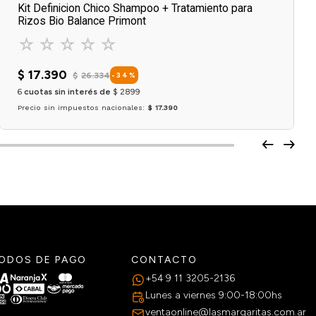
Kit Definicion Chico Shampoo + Tratamiento para
Rizos Bio Balance Primont
☆
☆
☆
☆
☆
$
17
.
390
$
26
.
334
-
34
%
6
cuotas sin interés de
$
2899
Precio sin impuestos nacionales:
$ 17.390
Agregar al carrito
ODOS DE PAGO
CONTACTO
+54 9 11 3205-2136
Lunes a viernes 9:00-18:00hs
ventaonline@lasmargaritas.com.ar