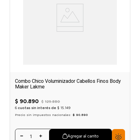
Combo Chico Voluminizador Cabellos Finos Body
Maker Lakme
$
90
.
890
$
129
.
880
6
cuotas sin interés de
$
15
.
149
Precio sin impuestos nacionales:
$ 90.890
Agregar al carrito