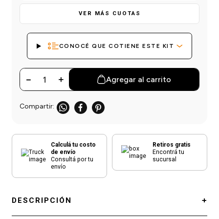
einar
/ Ceras
g
Y Sanitizantes
maltes
VER MÁS CUOTAS
 Para Secadores
las
ermicos
CONOCÉ QUE COTIENE ESTE KIT
－
＋
Agregar al carrito
Calculá tu costo
Retiros gratis
de envío
Encontrá tu
Consultá por tu
sucursal
envío
DESCRIPCIÓN