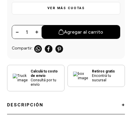
einar
/ Ceras
g
Y Sanitizantes
maltes
VER MÁS CUOTAS
 Para Secadores
las
ermicos
－
＋
Agregar al carrito
Calculá tu costo
Retiros gratis
de envío
Encontrá tu
Consultá por tu
sucursal
envío
DESCRIPCIÓN