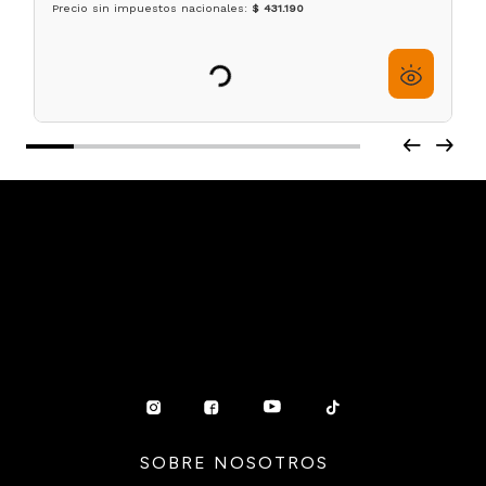
Cortadora Profesional Ultradelgada FXONE Lo-
ProFX BaBylissPRO
$
431
.
190
$
538
.
990
12
cuotas sin interés de
$
35
.
933
Precio sin impuestos nacionales:
$ 431.190
Agregar al carrito