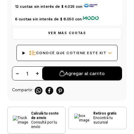
einar
/ Ceras
g
12
cuotas sin interés de
$ 4.025
con
Y Sanitizantes
maltes
 Para Secadores
las
6
cuotas sin interés de
$ 8.050
con
ermicos
VER MÁS CUOTAS
CONOCÉ QUE COTIENE ESTE KIT
－
＋
Agregar al carrito
Calculá tu costo
Retiros gratis
de envío
Encontrá tu
Consultá por tu
sucursal
envío