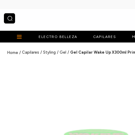
¿Qué estás buscando?
ELECTRO BELLEZA
CAPILARES
M
Capilares
Styling
Gel
Gel Capilar Wake Up X300ml Pri