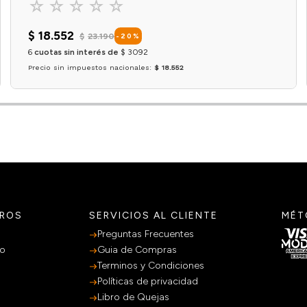
☆
☆
☆
☆
☆
$
18
.
552
$
23
.
190
-
20
%
6
cuotas sin interés de
$
3092
Precio sin impuestos nacionales:
$ 18.552
Agregar al carrito
TROS
SERVICIOS AL CLIENTE
MÉT
Preguntas Frecuentes
po
Guia de Compras
Terminos y Condiciones
Políticas de privacidad
Libro de Quejas