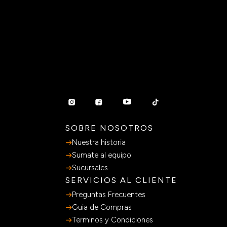
Esmalte Color Gel UV/LED Semipermanente x15ml
Meliné
$
4295
$
8590
OPCIONES DISPONIBLES X
1
Agregar al carrito