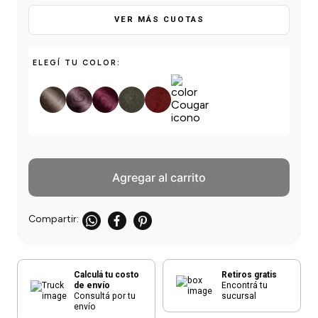
einar
/ Ceras
g
Y Sanitizantes
maltes
VER MÁS CUOTAS
 Para Secadores
las
ermicos
ELEGÍ TU COLOR:
Agregar al carrito
Calculá tu costo
Retiros gratis
de envío
Encontrá tu
Consultá por tu
sucursal
envío