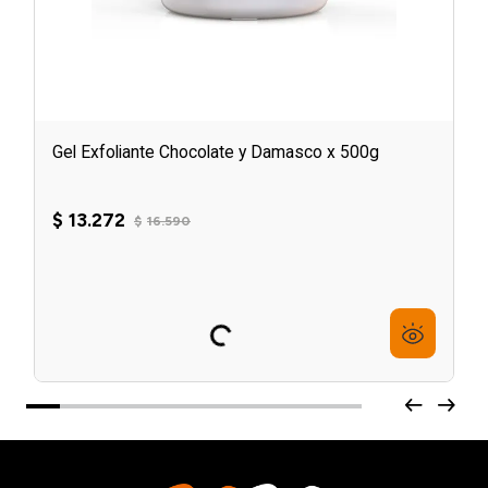
Gel Exfoliante Chocolate y Damasco x 500g
☆
☆
☆
☆
☆
$
13
.
272
$
16
.
590
6
cuotas sin interés de
$
2212
Agregar al carrito