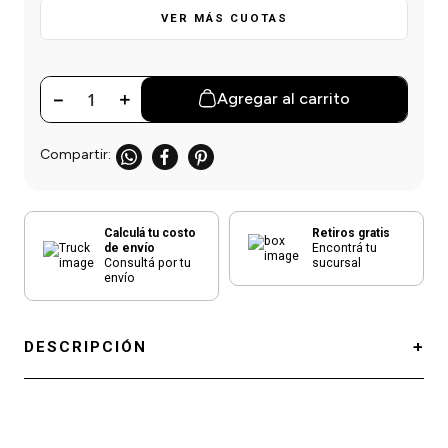
einar
/ Ceras
g
VER MÁS CUOTAS
Y Sanitizantes
maltes
 Para Secadores
las
ermicos
－
＋
Agregar al carrito
Calculá tu costo
Retiros gratis
de envío
Encontrá tu
Consultá por tu
sucursal
envío
DESCRIPCIÓN