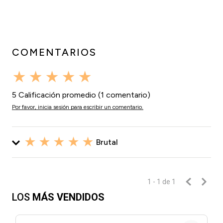
COMENTARIOS
★
★
★
★
★
5 Calificación promedio
(1 comentario)
Por favor, inicia sesión para escribir un comentario.
★
★
★
★
★
Brutal
Enviado
8 meses atrás
por
Omar
El cambio es notable, super recomendable
1 - 1
de
1
LOS
MÁS VENDIDOS