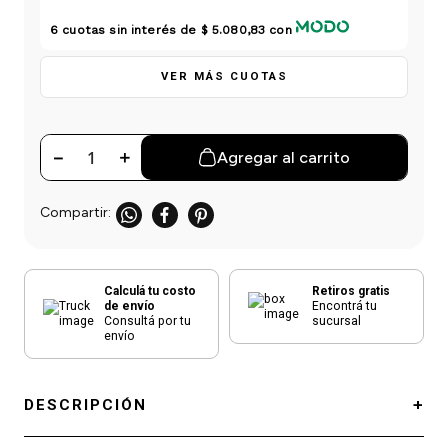
einar
/ Ceras
g
Y Sanitizantes
maltes
6
cuotas sin interés de
$ 5.080,83
con
 Para Secadores
las
VER MÁS CUOTAS
ermicos
－
＋
Agregar al carrito
Calculá tu costo
Retiros gratis
de envío
Encontrá tu
Consultá por tu
sucursal
envío
DESCRIPCIÓN