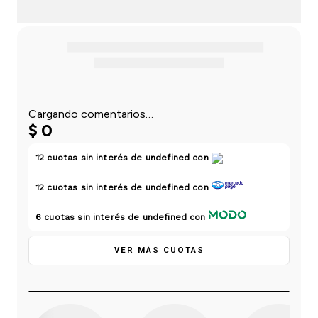
einar
/ Ceras
g
Y Sanitizantes
maltes
 Para Secadores
las
ermicos
Cargando comentarios…
$
0
12
cuotas sin interés de
undefined
con
12
cuotas sin interés de
undefined
con
6
cuotas sin interés de
undefined
con
VER MÁS CUOTAS