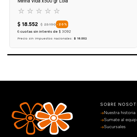
Minha Vida x500 gr Lola
☆
☆
☆
☆
☆
$
18
.
552
$
23
.
190
-
20
%
6
cuotas sin interés de
$
3092
Precio sin impuestos nacionales:
$ 18.552
Agregar al carrito
SOBRE NOSO
Nuestra historia
Sumate al equi
Sucursales