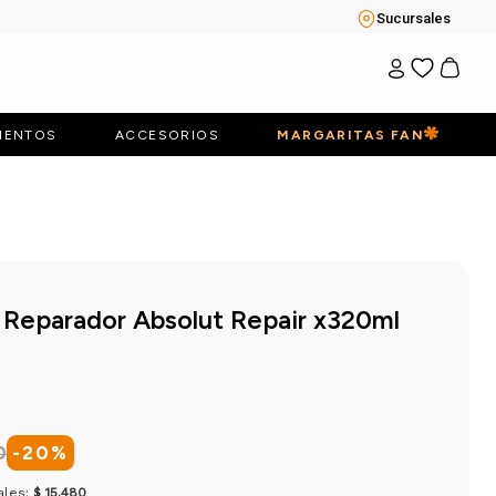
Sucursales
IENTOS
ACCESORIOS
MARGARITAS FAN
 Reparador Absolut Repair x320ml
0
-
20
%
ales:
$ 15.480