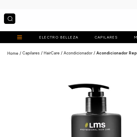
¿Qué estás buscando?
ELECTRO BELLEZA
CAPILARES
M
Capilares
HairCare
Acondicionador
Acondicionador Rep