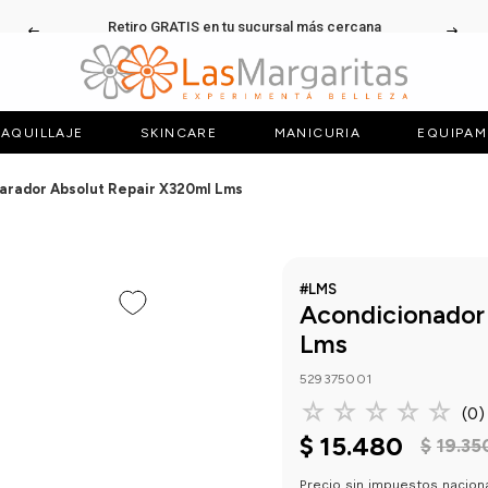
Retiro GRATIS en tu sucursal más cercana
AQUILLAJE
SKINCARE
MANICURIA
EQUIPAM
arador Absolut Repair X320ml Lms
#LMS
Acondicionador
Lms
529375001
☆
☆
☆
☆
☆
(
0
)
$
15
.
480
$
19
.
35
Precio sin impuestos nacion