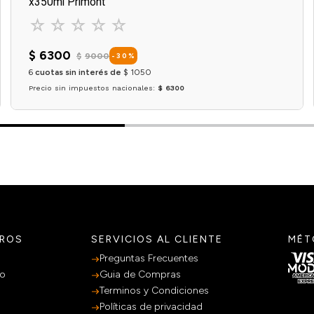
x350ml Primont
☆
☆
☆
☆
☆
$
6300
$
9000
-
30
%
6
cuotas sin interés de
$
1050
Precio sin impuestos nacionales:
$ 6300
Agregar al carrito
TROS
SERVICIOS AL CLIENTE
MÉT
Preguntas Frecuentes
po
Guia de Compras
Terminos y Condiciones
Políticas de privacidad