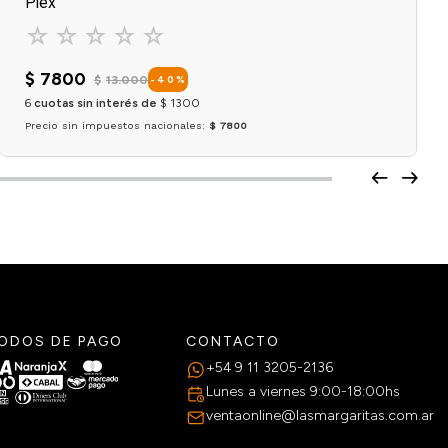
Plex
☆
☆
☆
☆
☆
$
7800
$
13
.
000
-
40
%
6
cuotas sin interés de
$
1300
Precio sin impuestos nacionales:
$ 7800
Agregar al carrito
ODOS DE PAGO
CONTACTO
+54 9 11 3205-2136
Lunes a viernes 9:00-18:00hs
ventaonline@lasmargaritas.com.ar