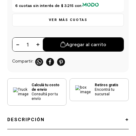
einar
/ Ceras
g
6
cuotas sin interés de
$ 3.215
con
Y Sanitizantes
maltes
 Para Secadores
las
VER MÁS CUOTAS
ermicos
－
＋
Agregar al carrito
Calculá tu costo
Retiros gratis
de envío
Encontrá tu
Consultá por tu
sucursal
envío
DESCRIPCIÓN