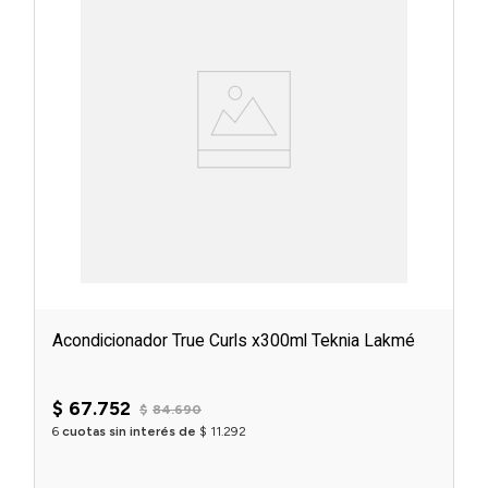
Acondicionador True Curls x300ml Teknia Lakmé
$
67
.
752
$
84
.
690
6
cuotas sin interés de
$
11
.
292