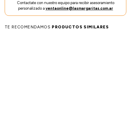
einar
/ Ceras
g
Contactate con nuestro equipo para recibir asesoramiento
Y Sanitizantes
maltes
personalizado a
ventaonline@lasmargaritas.com.ar
 Para Secadores
las
ermicos
TE RECOMENDAMOS
PRODUCTOS SIMILARES