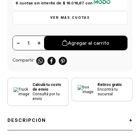
einar
/ Ceras
g
6
cuotas sin interés de
$ 16.016,67
con
Y Sanitizantes
maltes
 Para Secadores
VER MÁS CUOTAS
las
ermicos
－
＋
Agregar al carrito
Calculá tu costo
Retiros gratis
de envío
Encontrá tu
Consultá por tu
sucursal
envío
DESCRIPCIÓN