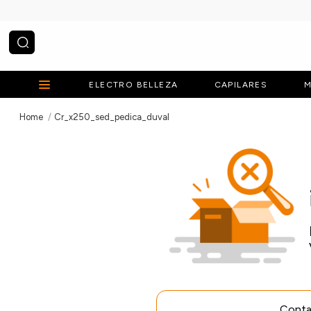
¿Qué estás buscando?
ELECTRO BELLEZA
CAPILARES
M
Cr_x250_sed_pedica_duval
Contac