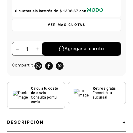
einar
/ Ceras
g
Y Sanitizantes
maltes
6
cuotas sin interés de
$ 1.398,67
con
 Para Secadores
las
ermicos
VER MÁS CUOTAS
－
＋
Agregar al carrito
Calculá tu costo
Retiros gratis
de envío
Encontrá tu
Consultá por tu
sucursal
envío
DESCRIPCIÓN