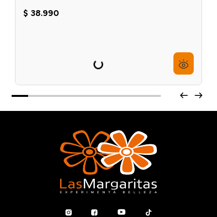
Mascara Capilar Collagen X500 Maca Power
Karseell
$
38
.
990
6
cuotas sin interés de
$
6499
Agregar al carrito