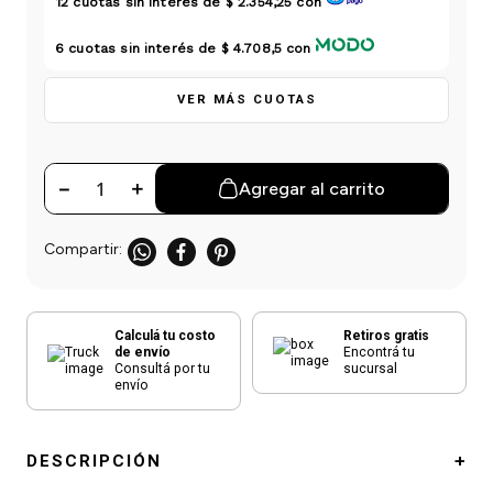
12
cuotas sin interés de
$ 2.354,25
con
einar
/ Ceras
g
Y Sanitizantes
maltes
 Para Secadores
6
cuotas sin interés de
$ 4.708,5
con
las
ermicos
VER MÁS CUOTAS
－
＋
Agregar al carrito
Calculá tu costo
Retiros gratis
de envío
Encontrá tu
Consultá por tu
sucursal
envío
DESCRIPCIÓN