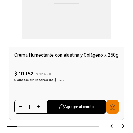
Crema Humectante con elastina y Colágeno x 250g
☆
☆
☆
☆
☆
$
10
.
152
$
12
.
690
6
cuotas sin interés de
$
1692
Agregar al carrito