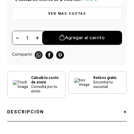
einar
/ Ceras
g
Y Sanitizantes
maltes
 Para Secadores
VER MÁS CUOTAS
las
ermicos
－
＋
Agregar al carrito
Calculá tu costo
Retiros gratis
de envío
Encontrá tu
Consultá por tu
sucursal
envío
DESCRIPCIÓN