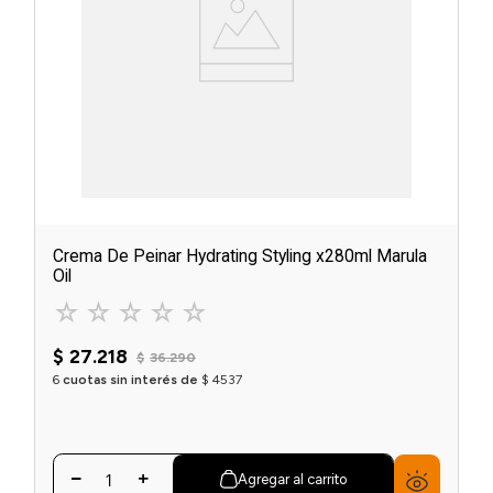
Crema De Peinar Hydrating Styling x280ml Marula
Oil
☆
☆
☆
☆
☆
$
27
.
218
$
36
.
290
6
cuotas sin interés de
$
4537
Agregar al carrito