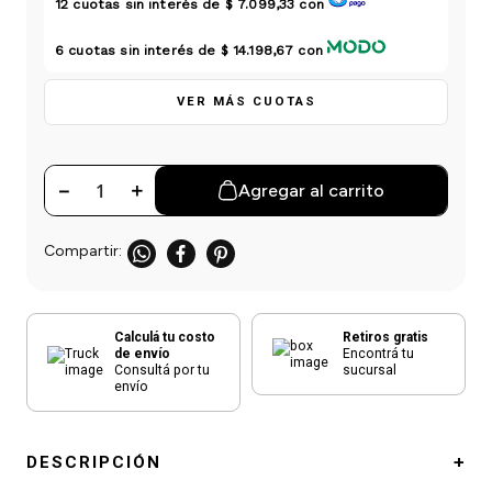
12
cuotas sin interés de
$ 7.099,33
con
einar
/ Ceras
g
Y Sanitizantes
maltes
 Para Secadores
6
cuotas sin interés de
$ 14.198,67
con
las
ermicos
VER MÁS CUOTAS
－
＋
Agregar al carrito
Calculá tu costo
Retiros gratis
de envío
Encontrá tu
Consultá por tu
sucursal
envío
DESCRIPCIÓN