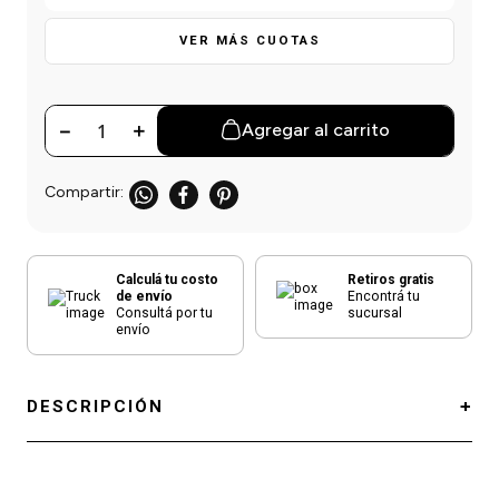
einar
/ Ceras
g
Y Sanitizantes
maltes
VER MÁS CUOTAS
 Para Secadores
las
ermicos
－
＋
Agregar al carrito
Calculá tu costo
Retiros gratis
de envío
Encontrá tu
Consultá por tu
sucursal
envío
DESCRIPCIÓN