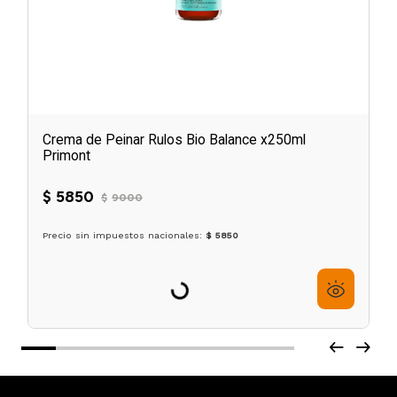
Crema de Peinar Rulos Bio Balance x250ml
Primont
$
5850
$
9000
6
cuotas sin interés de
$
975
Precio sin impuestos nacionales:
$ 5850
Agregar al carrito