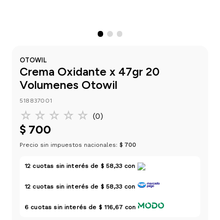
einar
/ Ceras
g
Y Sanitizantes
maltes
 Para Secadores
las
ermicos
OTOWIL
Crema Oxidante x 47gr 20
Volumenes Otowil
518837001
☆
☆
☆
☆
☆
(
0
)
$
700
Precio sin impuestos nacionales:
$ 700
12
cuotas sin interés de
$ 58,33
con
12
cuotas sin interés de
$ 58,33
con
6
cuotas sin interés de
$ 116,67
con