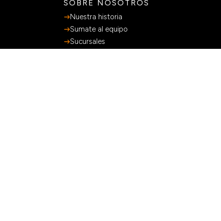
SOBRE NOSOTROS
Nuestra historia
Sumate al equipo
Sucursales
SERVICIOS AL CLIENTE
Preguntas Frecuentes
Guia de Compras
Terminos y Condiciones
Políticas de privacidad
Libro de Quejas
MÉTODOS DE PAGO
CONTACTO
+54 9 11 3205-2136
Lunes a viernes 9:00-18:00hs
ventas@lasmargaritas.com.ar