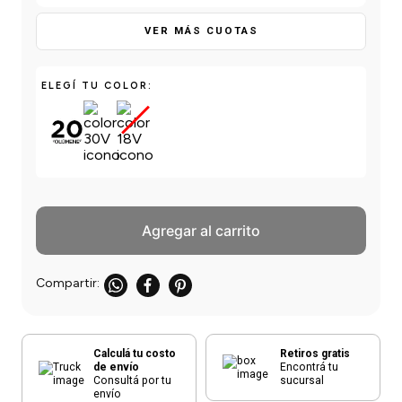
einar
/ Ceras
g
Y Sanitizantes
maltes
VER MÁS CUOTAS
 Para Secadores
las
ermicos
ELEGÍ TU COLOR:
Agregar al carrito
Calculá tu costo
Retiros gratis
de envío
Encontrá tu
Consultá por tu
sucursal
envío