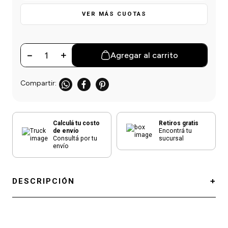
einar
/ Ceras
g
Y Sanitizantes
maltes
VER MÁS CUOTAS
 Para Secadores
las
ermicos
－
＋
Agregar al carrito
Calculá tu costo
Retiros gratis
de envío
Encontrá tu
Consultá por tu
sucursal
envío
DESCRIPCIÓN