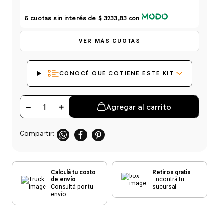
einar
/ Ceras
g
Y Sanitizantes
maltes
6
cuotas sin interés de
$ 3233,83
con
 Para Secadores
las
ermicos
VER MÁS CUOTAS
CONOCÉ QUE COTIENE ESTE KIT
－
＋
Agregar al carrito
Calculá tu costo
Retiros gratis
de envío
Encontrá tu
Consultá por tu
sucursal
envío