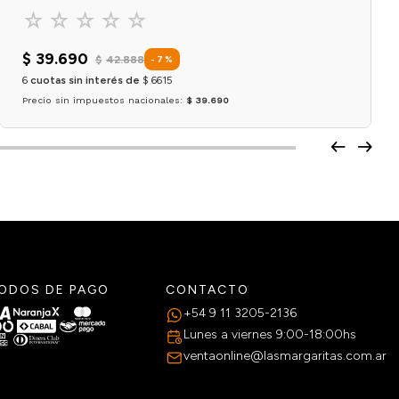
☆
☆
☆
☆
☆
$
39
.
690
$
42
.
888
-
7
%
6
cuotas sin interés de
$
6615
Precio sin impuestos nacionales:
$ 39.690
Agregar al carrito
ODOS DE PAGO
CONTACTO
+54 9 11 3205-2136
Lunes a viernes 9:00-18:00hs
ventaonline@lasmargaritas.com.ar