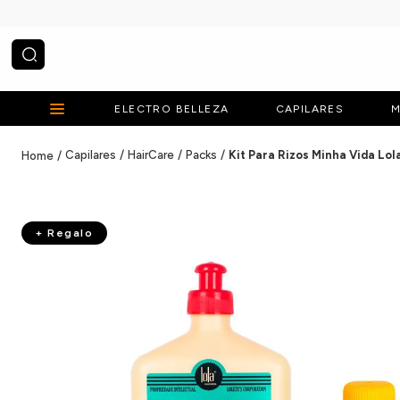
¿Qué estás buscando?
ELECTRO BELLEZA
CAPILARES
M
Capilares
HairCare
Packs
Kit Para Rizos Minha Vida Lol
+ Regalo