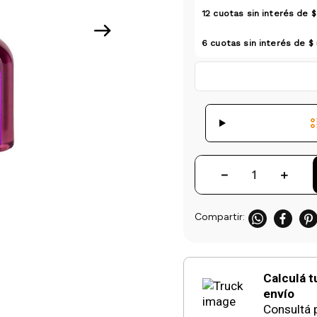
12
cuotas sin interés de
$
6
cuotas sin interés de
$ 
－
＋
Calculá t
envío
Consultá p