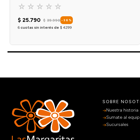
☆
☆
☆
☆
☆
$
25
.
790
$
39
.
990
-
36
%
6
cuotas sin interés de
$
4299
Agregar al carrito
SOBRE NOSO
Nuestra historia
Sumate al equi
Sucursales