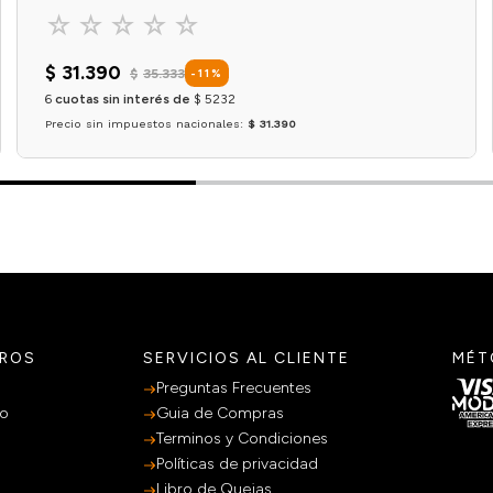
☆
☆
☆
☆
☆
$
31
.
390
$
35
.
333
-
11
%
6
cuotas sin interés de
$
5232
Precio sin impuestos nacionales:
$ 31.390
Agregar al carrito
TROS
SERVICIOS AL CLIENTE
MÉT
Preguntas Frecuentes
po
Guia de Compras
Terminos y Condiciones
Políticas de privacidad
Libro de Quejas