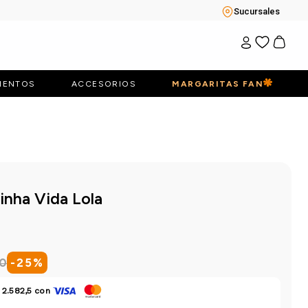
Sucursales
IENTOS
ACCESORIOS
MARGARITAS FAN
inha Vida Lola
0
-
25
%
 2.582,5
con