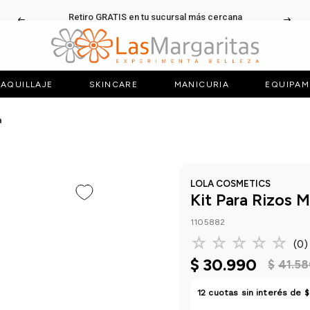
Retiro GRATIS en tu sucursal más cercana
AQUILLAJE
SKINCARE
MANICURIA
EQUIPAM
a
LOLA COSMETICS
Kit Para Rizos M
1105882
☆
☆
☆
☆
☆
(
0
)
$
30
.
990
$
41
.
58
12
cuotas sin interés de
$