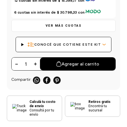
12
cuotas sin interés de
$ 15.399,17
con
einar
/ Ceras
g
Y Sanitizantes
maltes
 Para Secadores
6
cuotas sin interés de
$ 30.798,33
con
las
ermicos
VER MÁS CUOTAS
CONOCÉ QUE COTIENE ESTE KIT
－
＋
Agregar al carrito
Calculá tu costo
Retiros gratis
de envío
Encontrá tu
Consultá por tu
sucursal
envío