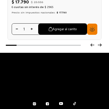
$
17
.
790
$
23
.
556
6
cuotas sin interés de
$
2965
Precio sin impuestos nacionales:
$ 17.790
Agregar al carrito