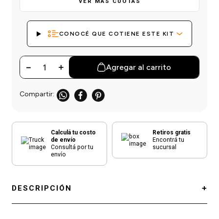
VER MÁS CUOTAS
einar
/ Ceras
g
Y Sanitizantes
maltes
 Para Secadores
las
CONOCÉ QUE COTIENE ESTE KIT
ermicos
－
＋
Agregar al carrito
Calculá tu costo
Retiros gratis
de envío
Encontrá tu
Consultá por tu
sucursal
envío
DESCRIPCIÓN