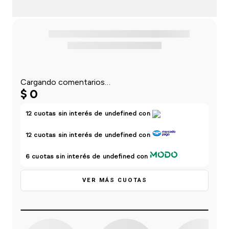
einar
/ Ceras
g
Y Sanitizantes
maltes
 Para Secadores
las
ermicos
Cargando comentarios…
$
0
12
cuotas sin interés de
undefined
con
12
cuotas sin interés de
undefined
con
6
cuotas sin interés de
undefined
con
VER MÁS CUOTAS