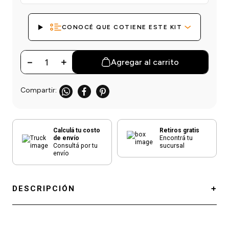
einar
/ Ceras
g
Y Sanitizantes
maltes
 Para Secadores
CONOCÉ QUE COTIENE ESTE KIT
las
ermicos
－
＋
Agregar al carrito
Calculá tu costo
Retiros gratis
de envío
Encontrá tu
Consultá por tu
sucursal
envío
DESCRIPCIÓN