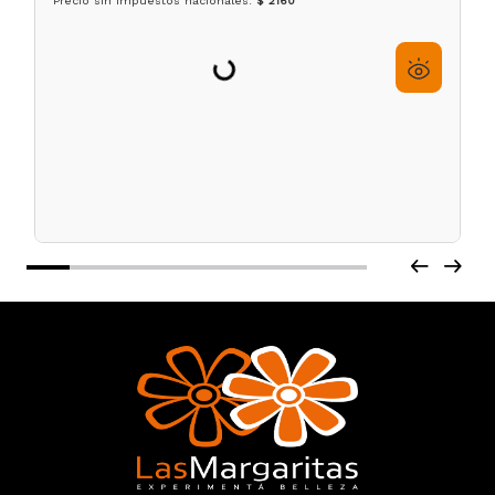
Cepillo Araña Cerdas de Nylon LucyDan
☆
☆
☆
☆
☆
$
2160
$
2400
6
cuotas sin interés de
$
360
Precio sin impuestos nacionales:
$ 2160
Agregar al carrito