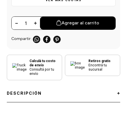
VER MÁS CUOTAS
einar
/ Ceras
g
Y Sanitizantes
maltes
 Para Secadores
las
－
＋
Agregar al carrito
ermicos
Calculá tu costo
Retiros gratis
de envío
Encontrá tu
Consultá por tu
sucursal
envío
DESCRIPCIÓN