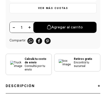
einar
/ Ceras
g
Y Sanitizantes
maltes
VER MÁS CUOTAS
 Para Secadores
las
ermicos
－
＋
Agregar al carrito
Calculá tu costo
Retiros gratis
de envío
Encontrá tu
Consultá por tu
sucursal
envío
DESCRIPCIÓN