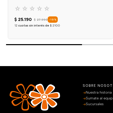
☆
☆
☆
☆
☆
$
25
.
190
$
27
.
990
-
10
%
12
cuotas sin interés de
$
2100
Agregar al carrito
SOBRE NOSO
Nuestra historia
Sumate al equi
Sucursales