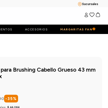
Sucursales
IENTOS
ACCESORIOS
MARGARITAS FAN
 para Brushing Cabello Grueso 43 mm
x
90
-
35
%
ales:
$ 44.064