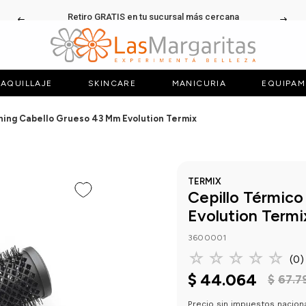
Retiro GRATIS en tu sucursal más cercana
AQUILLAJE
SKINCARE
MANICURIA
EQUIPAM
hing Cabello Grueso 43 Mm Evolution Termix
TERMIX
Cepillo Térmico
Evolution Termi
3600001
☆
☆
☆
☆
☆
(
0
)
$
44
.
064
$
67
.
7
Precio sin impuestos nacion