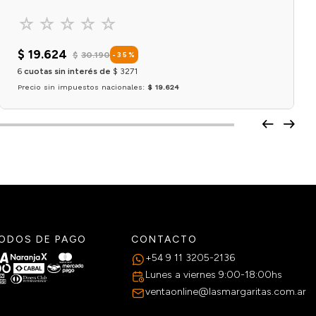
☆
☆
☆
☆
☆
$
19
.
624
$
30
.
190
-
35
%
6
cuotas sin interés de
$
3271
Precio sin impuestos nacionales:
$ 19.624
Agregar al carrito
ODOS DE PAGO
CONTACTO
+54 9 11 3205-2136
Lunes a viernes 9:00-18:00hs
ventaonline@lasmargaritas.com.ar