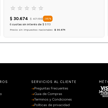
☆
☆
☆
☆
☆
$
30
.
674
$
47
.
190
-
35
%
6
cuotas sin interés de
$
5113
Precio sin impuestos nacionales:
$ 30.674
Agregar al carrito
TROS
SERVICIOS AL CLIENTE
MÉT
Preguntas Frecuentes
po
Guia de Compras
Terminos y Condiciones
Políticas de privacidad