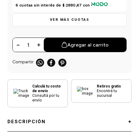
einar
/ Ceras
g
6
cuotas sin interés de
$ 2880,67
con
Y Sanitizantes
maltes
 Para Secadores
las
VER MÁS CUOTAS
ermicos
－
＋
Agregar al carrito
Calculá tu costo
Retiros gratis
de envío
Encontrá tu
Consultá por tu
sucursal
envío
DESCRIPCIÓN